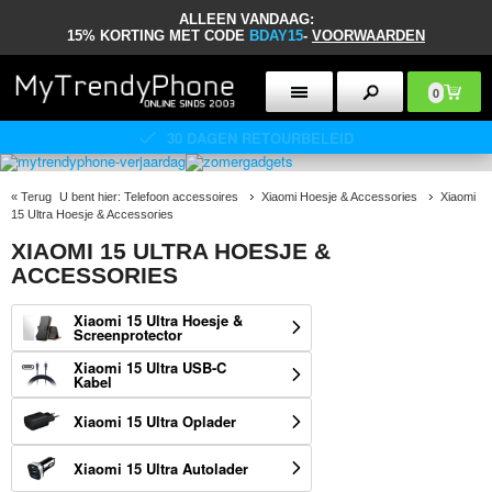
ALLEEN VANDAAG:
15% KORTING MET CODE
BDAY15
-
VOORWAARDEN
0
30 DAGEN RETOURBELEID
«
Terug
U bent hier:
Telefoon accessoires
Xiaomi Hoesje & Accessories
Xiaomi
15 Ultra Hoesje & Accessories
XIAOMI 15 ULTRA HOESJE &
ACCESSORIES
Xiaomi 15 Ultra Hoesje &
Screenprotector
Xiaomi 15 Ultra USB-C
Kabel
Xiaomi 15 Ultra Oplader
Xiaomi 15 Ultra Autolader