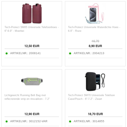
Tech-Protect SM65 Universele Telefoonhoes -
Tech-Protect Universele Waterdichte Hoes -
6"-6.9" - Moerbei
6.9" - Roze
16,70
12,50
EUR
8,90
EUR
ARTIKELNR.:
2008141
ARTIKELNR.:
2004213
Lichtgewicht Running Belt Bag met
Tech-Protect SM70 Universele Telefoon
reflecterende strip en ritsvakken - 7.2"
Case/Pouch - 6"-7.2" - Zwart
12,90
EUR
18,70
EUR
ARTIKELNR.:
3012152-VAR
ARTIKELNR.:
3014855