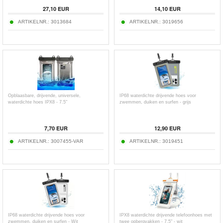
27,10
EUR
14,10
EUR
ARTIKELNR.:
3013684
ARTIKELNR.:
3019656
Opblaasbare, drijvende, universele,
IP68 waterdichte drijvende hoes voor
waterdichte hoes IPX8 - 7.5"
zwemmen, duiken en surfen - grijs
7,70
EUR
12,90
EUR
ARTIKELNR.:
3007455-VAR
ARTIKELNR.:
3019451
IP68 waterdichte drijvende hoes voor
IPX8 waterdichte drijvende telefoonhoes met
zwemmen, duiken en surfen - Wit
twee opbergvakken - 7.5" - wit