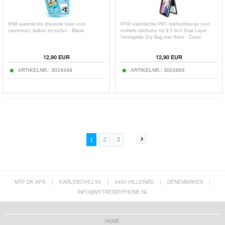
IP68 waterdichte drijvende hoes voor
IPX8 waterdichte PVC telefoonhoesje voor
zwemmen, duiken en surfen - Blauw
mobiele telefoons tot 9,5 inch Dual Layer
Verzegelde Dry Bag met Riem - Zwart
12,90
EUR
12,90
EUR
ARTIKELNR.:
3019448
ARTIKELNR.:
3002864
2
3
1
MTP DK APS
|
KARLEBOVEJ 59
|
3400 HILLERØD
|
DENEMARKEN
|
INFO@MYTRENDYPHONE.NL
HOME