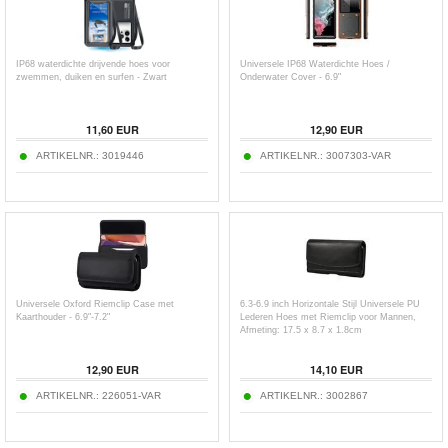
IP68 waterdichte drijvende hoes voor
Universele IP68 Waterdichte Hoes /
zwemmen, duiken en surfen - Zwart
Onderwater Cover - 6.9"
11,60
EUR
12,90
EUR
ARTIKELNR.:
3019446
ARTIKELNR.:
3007303-VAR
Universele Oxford Riemclip Case met
6.3-6.9 inch Horizontale Stijl Universele PU
Kaarthouder - 6.9"-7.2"
Lederen Hoes met Riemclip voor Mannen,
Afmeting: 17.5 x 8.7 x 1.8cm
12,90
EUR
14,10
EUR
ARTIKELNR.:
226051-VAR
ARTIKELNR.:
3002867