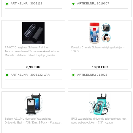
ARTIKELNR.:
3002118
ARTIKELNR.:
3019657
FA-007 Draagbaar Scherm Reiniger
Kontakt Chemie Schermreinigingsdoekjes -
Touchscreen Nevel Schoonmaakmiddel voor
100 St.
Mobiele Telefoon, Tablet, Laptop (zonder
vloeistof)
8,90
EUR
18,00
EUR
ARTIKELNR.:
3003132-VAR
ARTIKELNR.:
214625
Spigen A611P Universele Waterdichte
IPX8 waterdichte drijvende telefoonhoes met
Drijvende Etui - IPX8/30m, 2-Pack - Matzwart
twee opbergvakken - 7.5" - cyaan