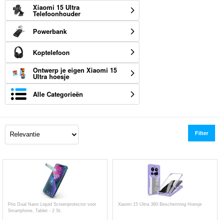
Xiaomi 15 Ultra
Telefoonhouder
Powerbank
Koptelefoon
Ontwerp je eigen Xiaomi 15
Ultra hoesje
Alle Categorieën
Filter
Prio Dual Nano Liquid Screenprotector voor
Xiaomi 15 Ultra 360 Bescherming Hoesje
Smartphone, Tablet - 2 St.