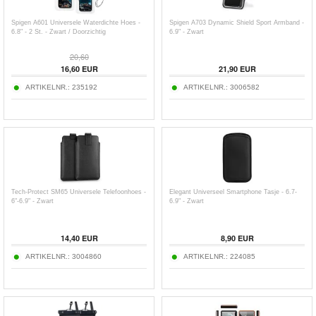
Spigen A601 Universele Waterdichte Hoes -
Spigen A703 Dynamic Shield Sport Armband -
6.8" - 2 St. - Zwart / Doorzichtig
6.9" - Zwart
20,60
16,60
EUR
21,90
EUR
ARTIKELNR.:
235192
ARTIKELNR.:
3006582
Tech-Protect SM65 Universele Telefoonhoes -
Elegant Universeel Smartphone Tasje - 6.7-
6"-6.9" - Zwart
6.9" - Zwart
14,40
EUR
8,90
EUR
ARTIKELNR.:
3004860
ARTIKELNR.:
224085