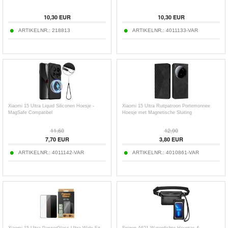
10,30
EUR
10,30
EUR
ARTIKELNR.:
218813
ARTIKELNR.:
4011133-VAR
Xiaomi 15 Ultra Liquid Siliconen Hoesje -
Xiaomi 15 Ultra Ruitpatroon Portemonnee
MagSafe Compatibel
Hoesje met Magnetische Sluiting
11,60
12,90
7,70
EUR
3,80
EUR
ARTIKELNR.:
4011142-VAR
ARTIKELNR.:
4010861-VAR
Xiaomi 15 Ultra PanzerGlass Ultra-Wide Fit
Spigen A621 Waterdichte Heuptas &