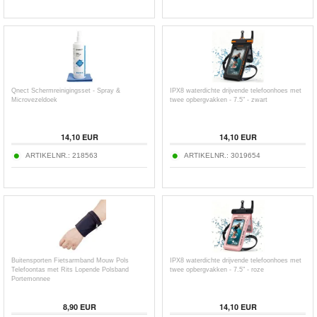
Qnect Schermreinigingsset - Spray &
IPX8 waterdichte drijvende telefoonhoes met
Microvezeldoek
twee opbergvakken - 7.5" - zwart
14,10
EUR
14,10
EUR
ARTIKELNR.:
218563
ARTIKELNR.:
3019654
Buitensporten Fietsarmband Mouw Pols
IPX8 waterdichte drijvende telefoonhoes met
Telefoontas met Rits Lopende Polsband
twee opbergvakken - 7.5" - roze
Portemonnee
8,90
EUR
14,10
EUR