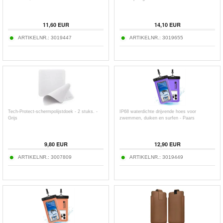
11,60
EUR
14,10
EUR
ARTIKELNR.:
3019447
ARTIKELNR.:
3019655
Tech-Protect-schermpolijstdoek - 2 stuks. -
IP68 waterdichte drijvende hoes voor
Grijs
zwemmen, duiken en surfen - Paars
9,80
EUR
12,90
EUR
ARTIKELNR.:
3007809
ARTIKELNR.:
3019449