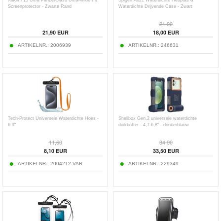
Screenprotector - Zwarte Rand
Waterdichte Drijvende Case - Zwart
21,90
21,90
EUR
18,00
EUR
ARTIKELNR.:
2006939
ARTIKELNR.:
246631
Tech-Protect Universele Waterdichte Hoes -
Shellbox Gen.2 universele waterdichte
6.9"
duikkoffer - 4,7-6,8" - donkerblauw
11,60
34,90
8,10
EUR
33,50
EUR
ARTIKELNR.:
2004212-VAR
ARTIKELNR.:
229349