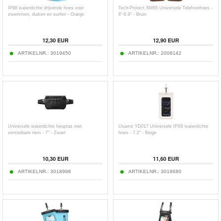
IP68 waterdichte drijvende hoes voor
Tech-Protect SM65 Universele Telefoonhoes -
zwemmen, duiken en surfen - Oranje
6"-6.9" - Bruin
12,30
EUR
12,90
EUR
ARTIKELNR.:
3019450
ARTIKELNR.:
2008142
Universele waterdichte heuptas met
Usams YD017 Universele IPX8 waterdichte
verstelbare riem - 7" - Zwart
hoes - 7.2" - Beige
10,30
EUR
11,60
EUR
ARTIKELNR.:
3018998
ARTIKELNR.:
3018680