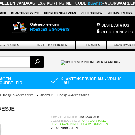
ALLEEN VANDAAG:
15% KORTING MET CODE
BDAY15
-
VOORWAARDE
REN
KLANTENSERVICE
BEDRIJFSGEGEVENS
CLUB TRENDY
NIEUWS EN TIPS
Ontwerp je eigen
BESTELSTATUS
HOESJES & GADGETS
CLUB TRENDY LOG
ACCESSOIRES
TABLET TOEBEHOREN
REPARATIES
SMARTWATCH
DAGEN
KLANTENSERVICE MA - VRIJ 10
OURBELEID
-18U
i Hoesje & Accessories
Xiaomi 15T Hoesje & Accessories
OESJE
ARTIKELNUMMER:
4014606-VAR
BESCHIKBAARHEID:
OP VOORRAAD.
LEVERBAAR BINNEN 1-4 WERKDAGEN
VERZENDKOSTEN