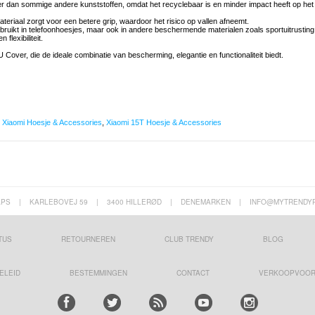
ker dan sommige andere kunststoffen, omdat het recyclebaar is en minder impact heeft op het
ateriaal zorgt voor een betere grip, waardoor het risico op vallen afneemt.
gebruikt in telefoonhoesjes, maar ook in andere beschermende materialen zoals sportuitrusting
lexibiliteit.
 Cover, die de ideale combinatie van bescherming, elegantie en functionaliteit biedt.
,
Xiaomi Hoesje & Accessories
,
Xiaomi 15T Hoesje & Accessories
APS
|
KARLEBOVEJ 59
|
3400 HILLERØD
|
DENEMARKEN
|
INFO@MYTRENDY
TUS
RETOURNEREN
CLUB TRENDY
BLOG
ELEID
BESTEMMINGEN
CONTACT
VERKOOPVOO