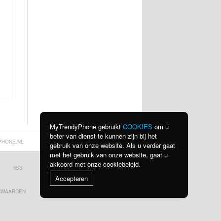
MyTrendyPhone gebruikt
COOKIES
om u
beter van dienst te kunnen zijn bij het
PHONE.NL
gebruik van onze website. Als u verder gaat
met het gebruik van onze website, gaat u
akkoord met onze cookiebeleid.
RSS
BEKIJK ALLE LANDEN
Accepteren
RWAARDEN