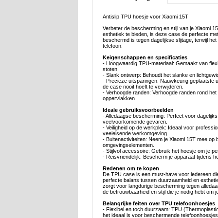
Antislip TPU hoesje voor Xiaomi 15T
Verbeter de bescherming en stijl van je Xiaom
esthetiek te bieden, is deze case de perfecte m
beschermd is tegen dagelijkse slijtage, terwijl he
telefoon.
Keigenschappen en specificaties
- Hoogwaardig TPU-materiaal: Gemaakt van flex
stoten.
- Slank ontwerp: Behoudt het slanke en lichtgew
- Precieze uitsparingen: Nauwkeurig geplaatste 
de case nooit hoeft te verwijderen.
- Verhoogde randen: Verhoogde randen rond het 
oppervlakken.
Ideale gebruiksvoorbeelden
- Alledaagse bescherming: Perfect voor dagelijk
veelvoorkomende gevaren.
- Veiligheid op de werkplek: Ideaal voor profess
veeleisende werkomgeving.
- Buitenactiviteiten: Neem je Xiaomi 15T mee op 
omgevingselementen.
- Stijlvol accessoire: Gebruik het hoesje om je per
- Reisvriendelijk: Bescherm je apparaat tijdens he
Redenen om te kopen
De TPU case is een must-have voor iedereen die 
perfecte balans tussen duurzaamheid en estheti
zorgt voor langdurige bescherming tegen alledaag
de betrouwbaarheid en stijl die je nodig hebt om je
Belangrijke feiten over TPU telefoonhoesjes
- Flexibel en toch duurzaam: TPU (Thermoplastic 
het ideaal is voor beschermende telefoonhoesjes