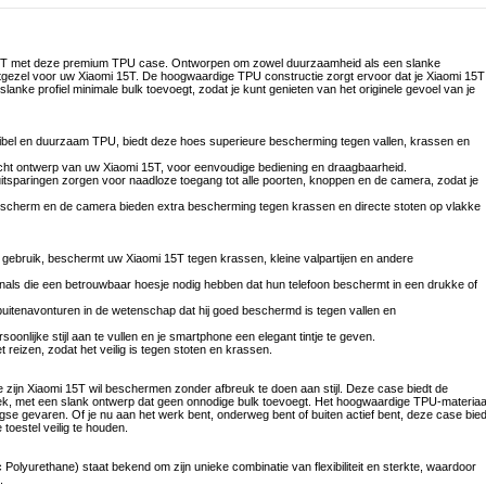
i 15T met deze premium TPU case. Ontworpen om zowel duurzaamheid als een slanke
etgezel voor uw Xiaomi 15T. De hoogwaardige TPU constructie zorgt ervoor dat je Xiaomi 15T
t slanke profiel minimale bulk toevoegt, zodat je kunt genieten van het originele gevoel van je
ibel en duurzaam TPU, biedt deze hoes superieure bescherming tegen vallen, krassen en
icht ontwerp van uw Xiaomi 15T, voor eenvoudige bediening en draagbaarheid.
uitsparingen zorgen voor naadloze toegang tot alle poorten, knoppen en de camera, zodat je
scherm en de camera bieden extra bescherming tegen krassen en directe stoten op vlakke
s gebruik, beschermt uw Xiaomi 15T tegen krassen, kleine valpartijen en andere
ionals die een betrouwbaar hoesje nodig hebben dat hun telefoon beschermt in een drukke of
buitenavonturen in de wetenschap dat hij goed beschermd is tegen vallen en
soonlijke stijl aan te vullen en je smartphone een elegant tintje te geven.
t reizen, zodat het veilig is tegen stoten en krassen.
zijn Xiaomi 15T wil beschermen zonder afbreuk te doen aan stijl. Deze case biedt de
ek, met een slank ontwerp dat geen onnodige bulk toevoegt. Het hoogwaardige TPU-materiaa
se gevaren. Of je nu aan het werk bent, onderweg bent of buiten actief bent, deze case bied
 toestel veilig te houden.
Polyurethane) staat bekend om zijn unieke combinatie van flexibiliteit en sterkte, waardoor
.