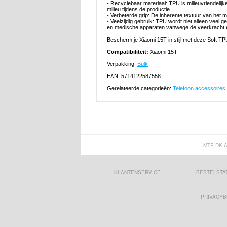
- Recyclebaar materiaal: TPU is milieuvriendelij
milieu tijdens de productie.
- Verbeterde grip: De inherente textuur van het m
- Veelzijdig gebruik: TPU wordt niet alleen veel 
en medische apparaten vanwege de veerkracht en f
Bescherm je Xiaomi 15T in stijl met deze Soft TPU
Compatibiliteit:
Xiaomi 15T
Verpakking:
Bulk
EAN: 5714122587558
Gerelateerde categorieën:
Telefoon accessoires
MTP DK 
KLANTENSERVICE
BESTELSTA
PRIVACYB