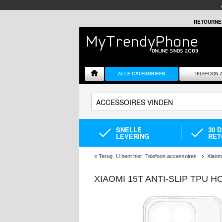
RETOURNE
ALLE CATEGORIEËN
TELEFOON 
SNELLE
30 
LEVERING
RET
«
Terug
U bent hier:
Telefoon accessoires
Xiaom
XIAOMI 15T ANTI-SLIP TPU H