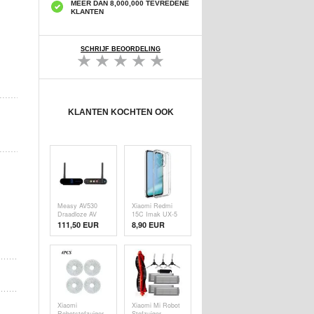
MEER DAN 8,000,000 TEVREDENE
KLANTEN
SCHRIJF BEOORDELING
KLANTEN KOCHTEN OOK
Measy AV530
Xiaomi Redmi
Draadloze AV
15C Imak UX-5
Zender en
TPU hoesje -
111,50 EUR
8,90 EUR
Ontvanger Set -
transparant
5.8GHz/300m -
EU Stekker
Xiaomi
Xiaomi Mi Robot
Robotstofzuiger
Stofzuiger