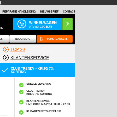
N
REPARATIE HANDLEIDING
NIEUWSBRIEF
CONTACT
WINKELWAGEN
0
Totaal
0,00
EUR
IN
ES
NOODRADIO
ZOMERGADGETS
TOP 20
KLANTENSERVICE
CLUB TRENDY - KRIJG 7%
KORTING
SNELLE LEVERING
CLUB TRENDY
KRIJG 7% KORTING
KLANTENSERVICE:
LIVE CHAT: MA-VRIJ: 10:00 - 22:00
30 DAGEN RETOURBELEID