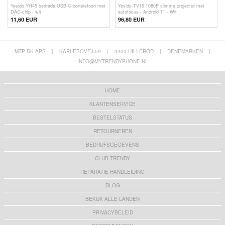
Yesido YH45 bedrade USB-C-oortelefoon met
Yesido TV16 1080P slimme projector met
DAC-chip - wit
autofocus - Android 11 - Wit
11,60 EUR
96,80
EUR
MTP DK APS
|
KARLEBOVEJ 59
|
3400 HILLERØD
|
DENEMARKEN
|
INFO@MYTRENDYPHONE.NL
HOME
KLANTENSERVICE
BESTELSTATUS
RETOURNEREN
BEDRIJFSGEGEVENS
CLUB TRENDY
REPARATIE HANDLEIDING
BLOG
BEKIJK ALLE LANDEN
PRIVACYBELEID