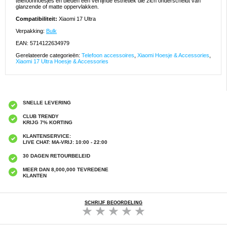
telefoonhoesjes en bieden een verfijnde esthetiek die zich onderscheidt van
glanzende of matte oppervlakken.
Compatibiliteit:
Xiaomi 17 Ultra
Verpakking:
Bulk
EAN: 5714122634979
Gerelateerde categorieën:
Telefoon accessoires
,
Xiaomi Hoesje & Accessories
,
Xiaomi 17 Ultra Hoesje & Accessories
SNELLE LEVERING
CLUB TRENDY
KRIJG 7% KORTING
KLANTENSERVICE:
LIVE CHAT: MA-VRIJ: 10:00 - 22:00
30 DAGEN RETOURBELEID
MEER DAN 8,000,000 TEVREDENE
KLANTEN
SCHRIJF BEOORDELING