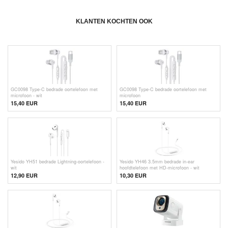
KLANTEN KOCHTEN OOK
GC0098 Type-C bedrade oortelefoon met
GC0098 Type-C bedrade oortelefoon met
microfoon - wit
microfoon
15,40
EUR
15,40
EUR
Yesido YH51 bedrade Lightning-oortelefoon -
Yesido YH46 3.5mm bedrade in-ear
wit
hoofdtelefoon met HD-microfoon - wit
12,90 EUR
10,30 EUR