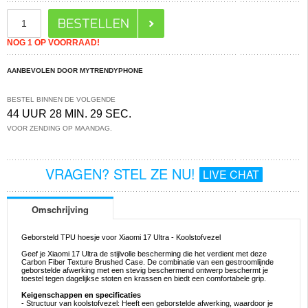
NOG 1 OP VOORRAAD!
AANBEVOLEN DOOR MYTRENDYPHONE
BESTEL BINNEN DE VOLGENDE
44 UUR 28 MIN. 29 SEC.
VOOR ZENDING OP MAANDAG.
VRAGEN? STEL ZE NU!
LIVE CHAT
Omschrijving
Geborsteld TPU hoesje voor Xiaomi 17 Ultra - Koolstofvezel
Geef je Xiaomi 17 Ultra de stijlvolle bescherming die het verdient met deze
Carbon Fiber Texture Brushed Case. De combinatie van een gestroomlijnde
geborstelde afwerking met een stevig beschermend ontwerp beschermt je
toestel tegen dagelijkse stoten en krassen en biedt een comfortabele grip.
Keigenschappen en specificaties
- Structuur van koolstofvezel: Heeft een geborstelde afwerking, waardoor je