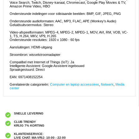
Voice Search, Twitch, Disney-kanaal, Chromecast, Google Play Movies & TV,
Amazon Prime Video, HBO
Ondersteunde indelingen voor stilstaande beelden: BMP, GIF, JPEG, PNG
Ondersteunde audioformaten: AAC, MP3, FLAC, APE (Monkey's Audio)
Geluidsuitvoermodus: Stereo
Video-afspeelformaten: MPEG-4, MPEG-2, MPEG-1, MOV, AVI, RM, VOB, VC-
1, TS, H.264, MKV, VP9, H.265
Ondersteunde resoluties: 1920 x 1080 - 60 fps
Aansluitingen: HDMI-uitgang
Stroombron: wisselstroomadapter
Compatibel met Internet of Things (IoT): Ja
Intelligente Assistent: Google Assistent ingebouwd
Spraakgestuurd: Direct
EAN: 6971408152254
Gerelateerde categorieën:
Computer en laptop accessoires
,
Netwerk
,
Media
center
SNELLE LEVERING
CLUB TRENDY
KRIJG 7% KORTING
KLANTENSERVICE:
LIVE CHAT: MA-VRIJ: 10:00 - 22:00