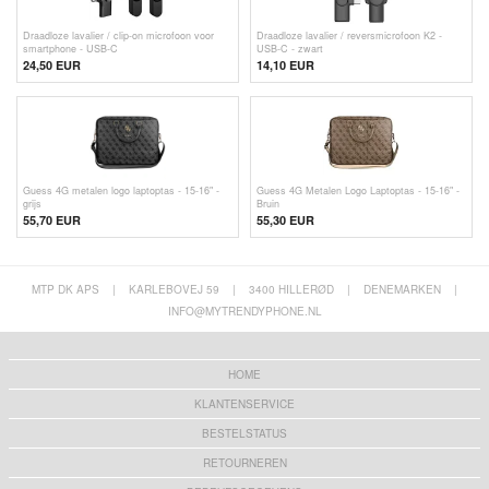
Draadloze lavalier / clip-on microfoon voor
Draadloze lavalier / reversmicrofoon K2 -
smartphone - USB-C
USB-C - zwart
24,50 EUR
14,10 EUR
Guess 4G metalen logo laptoptas - 15-16" -
Guess 4G Metalen Logo Laptoptas - 15-16" -
grijs
Bruin
55,70 EUR
55,30 EUR
MTP DK APS
|
KARLEBOVEJ 59
|
3400 HILLERØD
|
DENEMARKEN
|
INFO@MYTRENDYPHONE.NL
HOME
KLANTENSERVICE
BESTELSTATUS
RETOURNEREN