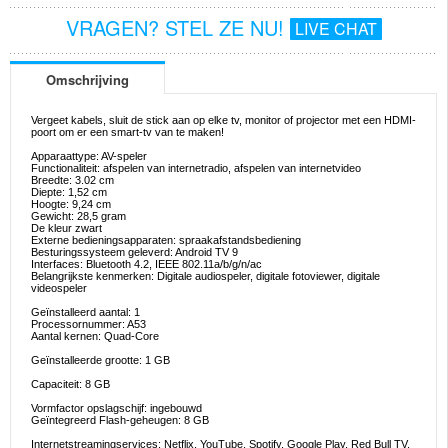
VRAGEN? STEL ZE NU!
LIVE CHAT
Omschrijving
Vergeet kabels, sluit de stick aan op elke tv, monitor of projector met een HDMI-
poort om er een smart-tv van te maken!
Apparaattype: AV-speler
Functionaliteit: afspelen van internetradio, afspelen van internetvideo
Breedte: 3.02 cm
Diepte: 1,52 cm
Hoogte: 9,24 cm
Gewicht: 28,5 gram
De kleur zwart
Externe bedieningsapparaten: spraakafstandsbediening
Besturingssysteem geleverd: Android TV 9
Interfaces: Bluetooth 4.2, IEEE 802.11a/b/g/n/ac
Belangrijkste kenmerken: Digitale audiospeler, digitale fotoviewer, digitale
videospeler
Geïnstalleerd aantal: 1
Processornummer: A53
Aantal kernen: Quad-Core
Geïnstalleerde grootte: 1 GB
Capaciteit: 8 GB
Vormfactor opslagschijf: ingebouwd
Geïntegreerd Flash-geheugen: 8 GB
Internetstreamingservices: Netflix, YouTube, Spotify, Google Play, Red Bull TV,