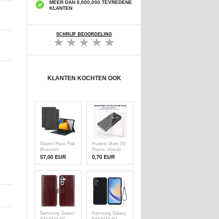
MEER DAN 8,000,000 TEVREDENE
KLANTEN
SCHRIJF BEOORDELING
KLANTEN KOCHTEN OOK
Xiaomi Poco Pad
Huawei Mate X5
Bluetooth
Plastic Hoesje -
Toetsenbord
Doorzichtig
57,00 EUR
0,70
EUR
Hoesje - Zwart
Samsung Galaxy
Samsung Galaxy
F34/M34 5G
F34/M34 5G