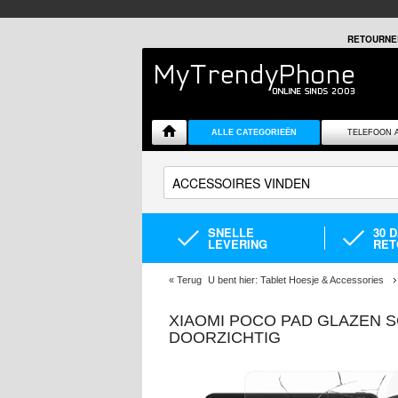
RETOURNE
ALLE CATEGORIEËN
TELEFOON 
SNELLE
30 
LEVERING
RET
«
Terug
U bent hier:
Tablet Hoesje & Accessories
XIAOMI POCO PAD GLAZEN S
DOORZICHTIG