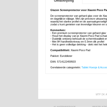
Omschrijving
Glazen Screenprotector voor Xiaomi Poco Pa
De screenprotector van gehard glas voor de Xia
en dagelijkse slijtage. Met zijn precieze uitsp
waarbij het slanke profiel en de aanraakgevoelig
zodat u kunt genieten van levendige kleuren en 
Kenmerken:
- Een premium screenprotector van gehard glas
- Houd het display van je Xiaomi Poco Pad schad
- Duidelijk ontwerp behoudt de schermkwaliteit e
- Met 9H hardheidsniveau en 0.3mm dik profiel
- Het is geen volledige dekking - dekt niet het h
Compatibiliteit:
Xiaomi Poco Pad
Pakket: Euroblister
EAN: 5714122459503
Gerelateerde categorieën:
Tablet Hoesje & Acce
MTP DK 