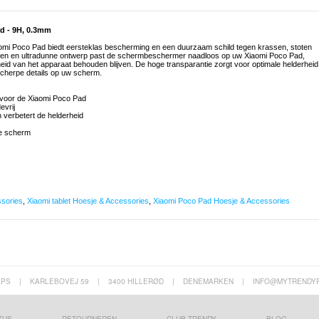
d - 9H, 0.3mm
omi Poco Pad biedt eersteklas bescherming en een duurzaam schild tegen krassen, stoten
aringen en ultradunne ontwerp past de schermbeschermer naadloos op uw Xiaomi Poco Pad,
heid van het apparaat behouden blijven. De hoge transparantie zorgt voor optimale helderheid
scherpe details op uw scherm.
 voor de Xiaomi Poco Pad
evrij
n verbetert de helderheid
ele scherm
ssories
,
Xiaomi tablet Hoesje & Accessories
,
Xiaomi Poco Pad Hoesje & Accessories
APS
|
KARLEBOVEJ 59
|
3400 HILLERØD
|
DENEMARKEN
|
INFO@MYTRENDY