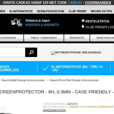
GRATIS CADEAU
VANAF €25 MET CODE
CADEAU
-
VOORWAARDEN
REN
KLANTENSERVICE
BEDRIJFSGEGEVENS
CLUB TRENDY
NIEUWS EN TIPS
Ontwerp je eigen
BESTELSTATUS
HOESJES & GADGETS
CLUB TRENDY LOG
ACCESSOIRES
TABLET TOEBEHOREN
REPARATIES
SMARTWATCH
DAGEN
KLANTENSERVICE MA - VRIJ 10
OURBELEID
-18U
Xiaomi tablet Hoesje & Accessories
Xiaomi Poco Pad Hoesje & Accessories
CREENPROTECTOR - 9H, 0.3MM - CASE FRIENDLY -
ARTIKELNUMMER:
4005675
BESCHIKBAARHEID:
BINNEN 20-25 DAGEN LEVERBAAR
VERZENDKOSTEN