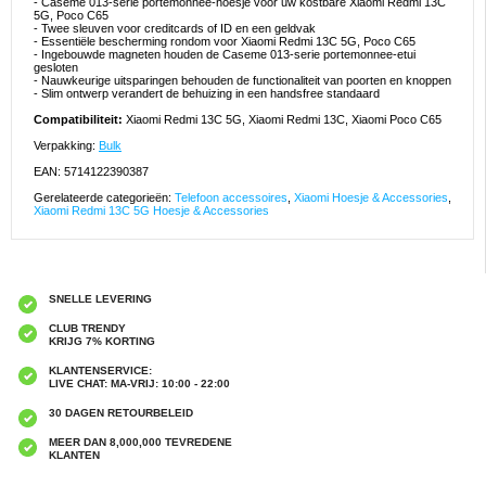
- Caseme 013-serie portemonnee-hoesje voor uw kostbare Xiaomi Redmi 13C
5G, Poco C65
- Twee sleuven voor creditcards of ID en een geldvak
- Essentiële bescherming rondom voor Xiaomi Redmi 13C 5G, Poco C65
- Ingebouwde magneten houden de Caseme 013-serie portemonnee-etui
gesloten
- Nauwkeurige uitsparingen behouden de functionaliteit van poorten en knoppen
- Slim ontwerp verandert de behuizing in een handsfree standaard
Compatibiliteit:
Xiaomi Redmi 13C 5G, Xiaomi Redmi 13C, Xiaomi Poco C65
Verpakking:
Bulk
EAN: 5714122390387
Gerelateerde categorieën:
Telefoon accessoires
,
Xiaomi Hoesje & Accessories
,
Xiaomi Redmi 13C 5G Hoesje & Accessories
SNELLE LEVERING
CLUB TRENDY
KRIJG 7% KORTING
KLANTENSERVICE:
LIVE CHAT: MA-VRIJ: 10:00 - 22:00
30 DAGEN RETOURBELEID
MEER DAN 8,000,000 TEVREDENE
KLANTEN