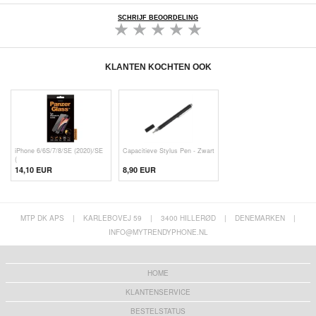
SCHRIJF BEOORDELING
KLANTEN KOCHTEN OOK
iPhone 6/6S/7/8/SE (2020)/SE
Capacitieve Stylus Pen - Zwart
(
14,10 EUR
8,90 EUR
MTP DK APS
|
KARLEBOVEJ 59
|
3400 HILLERØD
|
DENEMARKEN
|
INFO@MYTRENDYPHONE.NL
HOME
KLANTENSERVICE
BESTELSTATUS