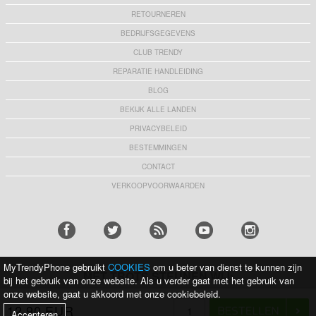
RETOURNEREN
BEDRIJFSGEGEVENS
CLUB TRENDY
REPARATIE HANDLEIDING
BLOG
BEKIJK ALLE LANDEN
PRIVACYBELEID
BESTEMMINGEN
CONTACT
VERKOOPVOORWAARDEN
MyTrendyPhone gebruikt
COOKIES
om u beter van dienst te kunnen zijn
MET TROTS STEUNEN WIJ:
bij het gebruik van onze website. Als u verder gaat met het gebruik van
onze website, gaat u akkoord met onze cookiebeleid.
12,90 EUR
KRIJG 10% KORTING
Accepteren