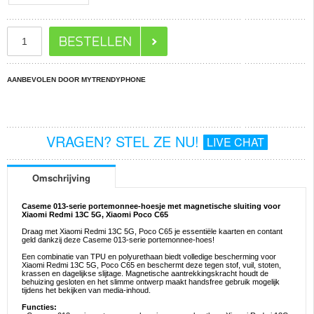
AANBEVOLEN DOOR MYTRENDYPHONE
VRAGEN? STEL ZE NU!
LIVE CHAT
Omschrijving
Caseme 013-serie portemonnee-hoesje met magnetische sluiting voor
Xiaomi Redmi 13C 5G, Xiaomi Poco C65
Draag met Xiaomi Redmi 13C 5G, Poco C65 je essentiële kaarten en contant
geld dankzij deze Caseme 013-serie portemonnee-hoes!
Een combinatie van TPU en polyurethaan biedt volledige bescherming voor
Xiaomi Redmi 13C 5G, Poco C65 en beschermt deze tegen stof, vuil, stoten,
krassen en dagelijkse slijtage. Magnetische aantrekkingskracht houdt de
behuizing gesloten en het slimme ontwerp maakt handsfree gebruik mogelijk
tijdens het bekijken van media-inhoud.
Functies: