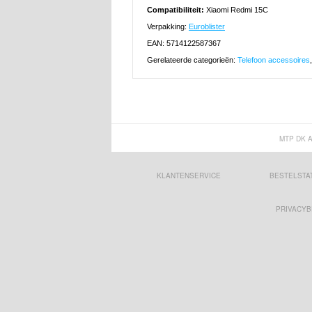
Compatibiliteit:
Xiaomi Redmi 15C
Verpakking:
Euroblister
EAN: 5714122587367
Gerelateerde categorieën:
Telefoon accessoires
MTP DK 
KLANTENSERVICE
BESTELSTA
PRIVACYB