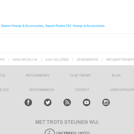
,
Xiaomi Hoesje & Accessories
,
Xiaomi Redmi 15C Hoesje & Accessories
APS
|
KARLEBOVEJ 59
|
3400 HILLERØD
|
DENEMARKEN
|
INFO@MYTRENDY
TUS
RETOURNEREN
CLUB TRENDY
BLOG
ELEID
BESTEMMINGEN
CONTACT
VERKOOPVOO
MET TROTS STEUNEN WIJ: