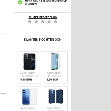
MEER DAN 8,000,000 TEVREDENE
KLANTEN
SCHRIJF BEOORDELING
KLANTEN KOCHTEN OOK
Xiaomi Redmi
Xiaomi Redmi
15C Antislip TPU
15C Imak UX-5
hoesje - Zwart
TPU hoesje -
8,90 EUR
8,90 EUR
transparant
Xiaomi Redmi
Xiaomi Redmi
15C
15C kaarthouder