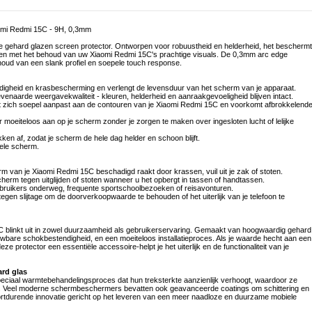
omi Redmi 15C - 9H, 0,3mm
gehard glazen screen protector. Ontworpen voor robuustheid en helderheid, het beschermt
elpen met het behoud van uw Xiaomi Redmi 15C's prachtige visuals. De 0,3mm arc edge
oud van een slank profiel en soepele touch response.
ndigheid en krasbescherming en verlengt de levensduur van het scherm van je apparaat.
venaarde weergavekwaliteit - kleuren, helderheid en aanraakgevoeligheid blijven intact.
t zich soepel aanpast aan de contouren van je Xiaomi Redmi 15C en voorkomt afbrokkelend
tor moeiteloos aan op je scherm zonder je zorgen te maken over ingesloten lucht of lelijke
ken af, zodat je scherm de hele dag helder en schoon blijft.
hele scherm.
m van je Xiaomi Redmi 15C beschadigd raakt door krassen, vuil uit je zak of stoten.
rm tegen uitglijden of stoten wanneer u het opbergt in tassen of handtassen.
gebruikers onderweg, frequente sportschoolbezoeken of reisavonturen.
tegen slijtage om de doorverkoopwaarde te behouden of het uiterlijk van je telefoon te
 blinkt uit in zowel duurzaamheid als gebruikerservaring. Gemaakt van hoogwaardig gehard
ouwbare schokbestendigheid, en een moeiteloos installatieproces. Als je waarde hecht aan een
e protector een essentiële accessoire-helpt je het uiterlijk en de functionaliteit van je
ard glas
iaal warmtebehandelingsproces dat hun treksterkte aanzienlijk verhoogt, waardoor ze
n. Veel moderne schermbeschermers bevatten ook geavanceerde coatings om schittering en
ortdurende innovatie gericht op het leveren van een meer naadloze en duurzame mobiele