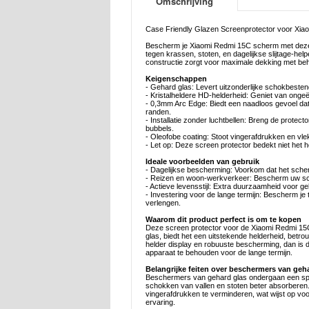
Omschrijving
Case Friendly Glazen Screenprotector voor Xia
Bescherm je Xiaomi Redmi 15C scherm met deze 
tegen krassen, stoten, en dagelijkse slijtage-h
constructie zorgt voor maximale dekking met beh
Keigenschappen
- Gehard glas: Levert uitzonderlijke schokbeste
- Kristalheldere HD-helderheid: Geniet van ongeë
- 0,3mm Arc Edge: Biedt een naadloos gevoel da
randen.
- Installatie zonder luchtbellen: Breng de protec
bubbels.
- Oleofobe coating: Stoot vingerafdrukken en vlek
- Let op: Deze screen protector bedekt niet het 
Ideale voorbeelden van gebruik
- Dagelijkse bescherming: Voorkom dat het scher
- Reizen en woon-werkverkeer: Bescherm uw sche
- Actieve levensstijl: Extra duurzaamheid voor 
- Investering voor de lange termijn: Bescherm je 
verlengen.
Waarom dit product perfect is om te kopen
Deze screen protector voor de Xiaomi Redmi 15C
glas, biedt het een uitstekende helderheid, betr
helder display en robuuste bescherming, dan is dez
apparaat te behouden voor de lange termijn.
Belangrijke feiten over beschermers van geh
Beschermers van gehard glas ondergaan een spec
schokken van vallen en stoten beter absorbere
vingerafdrukken te verminderen, wat wijst op vo
ervaring.