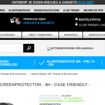
ONTWERP JE EIGEN HOESJES & GADGETS
KLIK HIER
REN
KLANTENSERVICE
BEDRIJFSGEGEVENS
CLUB TRENDY
NIEUWS EN TIPS
Ontwerp je eigen
BESTELSTATUS
HOESJES & GADGETS
CLUB TRENDY LOG
ACCESSOIRES
TABLET TOEBEHOREN
REPARATIES
SMARTWATCH
DAGEN
KLANTENSERVICE MA - VRIJ 10
OURBELEID
-18U
i Hoesje & Accessories
Xiaomi Redmi 15C Hoesje & Accessories
SCREENPROTECTOR - 9H - CASE FRIENDLY -
ARTIKELNUMMER:
4014587
BESCHIKBAARHEID:
OP VOORRAAD.
LEVERBAAR BINNEN 1-4 WERKDAGEN
VERZENDKOSTEN