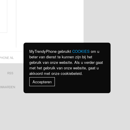
MyTrendyPhone gebruikt
COOKIES
om u
beter van dienst te kunnen zijn bij het
PHONE.NL
gebruik van onze website. Als u verder gaat
met het gebruik van onze website, gaat u
akkoord met onze cookiebeleid.
RSS
BEKIJK ALLE LANDEN
Accepteren
RWAARDEN