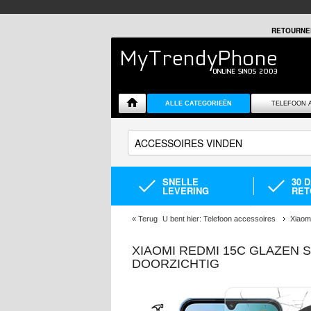
RETOURNE
ALLE CATEGORIEËN
TELEFOON 
SNELLE
30 
LEVERING
RET
«
Terug
U bent hier:
Telefoon accessoires
Xiaom
XIAOMI REDMI 15C GLAZEN 
DOORZICHTIG