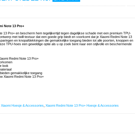
mi Note 13 Pro+
Note 13 Pro+ en bescherm hem tegelijkertijd tegen dagelijkse schade met een premium TPU-
ntwerp met twill-textuur dat een goede grip biedt en voorkomt dat je Xiaomi Redmi Note 13
tsparingen en knopafdekkingen die gemakkelijke toegang bieden tot alle poorten, knoppen en
deze TPU-hoes een geweldige optie als u op zoek bent naar een stijlvolle en beschermende
Xiaomi Redmi Note 13 Pro+
voorkomen
le look
ateriaal
 bieden gemakkelijke toegang
n uw Xiaomi Redmi Note 13 Pro+
,
Xiaomi Hoesje & Accessories
,
Xiaomi Redmi Note 13 Pro+ Hoesje & Accessories