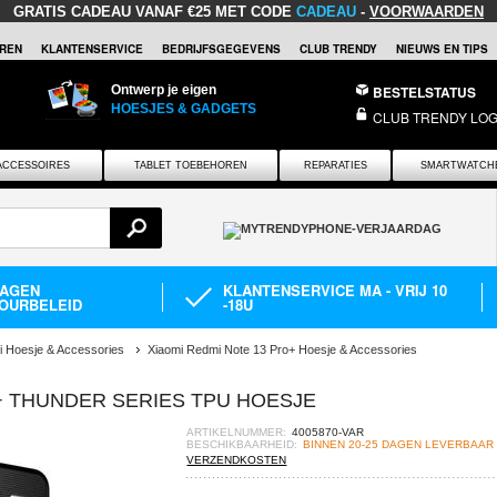
GRATIS CADEAU
VANAF €25 MET CODE
CADEAU
-
VOORWAARDEN
REN
KLANTENSERVICE
BEDRIJFSGEGEVENS
CLUB TRENDY
NIEUWS EN TIPS
Ontwerp je eigen
BESTELSTATUS
HOESJES & GADGETS
CLUB TRENDY LOG
ACCESSOIRES
TABLET TOEBEHOREN
REPARATIES
SMARTWATCH
DAGEN
KLANTENSERVICE MA - VRIJ 10
OURBELEID
-18U
i Hoesje & Accessories
Xiaomi Redmi Note 13 Pro+ Hoesje & Accessories
+ THUNDER SERIES TPU HOESJE
ARTIKELNUMMER:
4005870-VAR
BESCHIKBAARHEID:
BINNEN 20-25 DAGEN LEVERBAAR
VERZENDKOSTEN