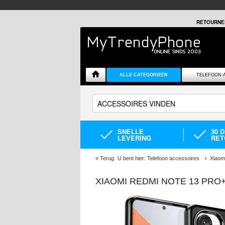
RETOURNE
ALLE CATEGORIEËN
TELEFOON 
SNELLE
30 
LEVERING
RET
«
Terug
U bent hier:
Telefoon accessoires
Xiaom
XIAOMI REDMI NOTE 13 PRO