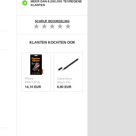
MEER DAN 8,000,000 TEVREDENE
KLANTEN
SCHRIJF BEOORDELING
KLANTEN KOCHTEN OOK
iPhone
Capacitieve
6/6S/7/8/SE
Stylus Pen -
(2020)/SE (
Zwart
14,10 EUR
8,90 EUR