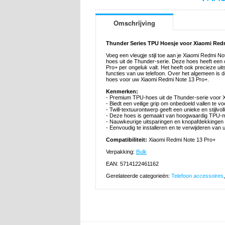
Omschrijving
Thunder Series TPU Hoesje voor Xiaomi Red
Voeg een vleugje stijl toe aan je Xiaomi Redmi 
hoes uit de Thunder-serie. Deze hoes heeft een o
Pro+ per ongeluk valt. Het heeft ook precieze ui
functies van uw telefoon. Over het algemeen is 
hoes voor uw Xiaomi Redmi Note 13 Pro+.
Kenmerken:
- Premium TPU-hoes uit de Thunder-serie voor 
- Biedt een veilige grip om onbedoeld vallen te 
- Twill-textuurontwerp geeft een unieke en stijlvol
- Deze hoes is gemaakt van hoogwaardig TPU-m
- Nauwkeurige uitsparingen en knopafdekkingen
- Eenvoudig te installeren en te verwijderen va
Compatibiliteit:
Xiaomi Redmi Note 13 Pro+
Verpakking:
Bulk
EAN: 5714122461162
Gerelateerde categorieën:
Telefoon accessoires