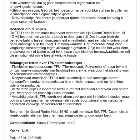
in de wetenschap dat hij goed beschermd is tegen vallen en
omgevingselementen.
- Stijlvol accessoire: Gebruik het hoesje om je persoonlijke stijl aan te vullen en
je smartphone een elegant tintje te geven.
- Reisvriendelijk: Bescherm je apparaat tijdens het reizen, zodat het veilig is
tegen stoten en krassen.
Redenen om te kopen
De TPU case is een must-have voor iedereen die zijn Xiaomi Redmi Note 14
4G wil beschermen zonder afbreuk te doen aan stijl. Deze case biedt de
perfecte balans tussen duurzaamheid en esthetiek, met een slank ontwerp dat
geen onnodige bulk toevoegt. Het hoogwaardige TPU-materiaal zorgt voor
langdurige bescherming tegen alledaagse gevaren. Of je nu aan het werk bent,
onderweg bent of buiten actief bent, deze case biedt de betrouwbaarheid en stijl
die je nodig hebt om je toestel veilig te houden.
Belangrijke feiten over TPU telefoonhoesjes
- Flexibel en toch duurzaam: TPU (Thermoplastic Polyurethane) staat bekend
om zijn unieke combinatie van flexibiliteit en sterkte, waardoor het ideaal is voor
beschermende telefoonhoesjes.
- Recyclebaar materiaal: TPU is milieuvriendelijker dan sommige andere
kunststoffen, omdat het recyclebaar is en minder impact heeft op het milieu
tijdens de productie.
- Verbeterde grip: De inherente textuur van het materiaal zorgt voor een betere
grip, waardoor het risico op vallen afneemt.
- Veelzijdig gebruik: TPU wordt niet alleen veel gebruikt in telefoonhoesjes, maar
ook in andere beschermende materialen zoals sportuitrusting en medische
apparaten vanwege de veerkracht en flexibiliteit.
Bescherm je Xiaomi Redmi Note 14 4G in stijl met deze Soft TPU Cover, die de
ideale combinatie van bescherming, elegantie en functionaliteit biedt.
Compatibiliteit:
Xiaomi Redmi Note 14 4G
Pakket: Bulk
EAN: 5714122520951