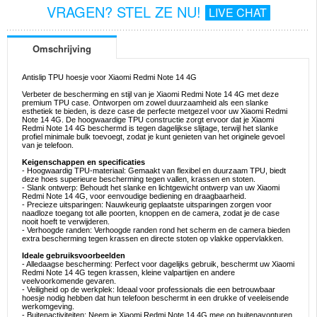
VRAGEN? STEL ZE NU!
LIVE CHAT
Omschrijving
Antislip TPU hoesje voor Xiaomi Redmi Note 14 4G
Verbeter de bescherming en stijl van je Xiaomi Redmi Note 14 4G met deze
premium TPU case. Ontworpen om zowel duurzaamheid als een slanke
esthetiek te bieden, is deze case de perfecte metgezel voor uw Xiaomi Redmi
Note 14 4G. De hoogwaardige TPU constructie zorgt ervoor dat je Xiaomi
Redmi Note 14 4G beschermd is tegen dagelijkse slijtage, terwijl het slanke
profiel minimale bulk toevoegt, zodat je kunt genieten van het originele gevoel
van je telefoon.
Keigenschappen en specificaties
- Hoogwaardig TPU-materiaal: Gemaakt van flexibel en duurzaam TPU, biedt
deze hoes superieure bescherming tegen vallen, krassen en stoten.
- Slank ontwerp: Behoudt het slanke en lichtgewicht ontwerp van uw Xiaomi
Redmi Note 14 4G, voor eenvoudige bediening en draagbaarheid.
- Precieze uitsparingen: Nauwkeurig geplaatste uitsparingen zorgen voor
naadloze toegang tot alle poorten, knoppen en de camera, zodat je de case
nooit hoeft te verwijderen.
- Verhoogde randen: Verhoogde randen rond het scherm en de camera bieden
extra bescherming tegen krassen en directe stoten op vlakke oppervlakken.
Ideale gebruiksvoorbeelden
- Alledaagse bescherming: Perfect voor dagelijks gebruik, beschermt uw Xiaomi
Redmi Note 14 4G tegen krassen, kleine valpartijen en andere
veelvoorkomende gevaren.
- Veiligheid op de werkplek: Ideaal voor professionals die een betrouwbaar
hoesje nodig hebben dat hun telefoon beschermt in een drukke of veeleisende
werkomgeving.
- Buitenactiviteiten: Neem je Xiaomi Redmi Note 14 4G mee op buitenavonturen