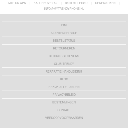
MTP DK APS
|
KARLEBOVEJ 59
|
3400 HILLERØD
|
DENEMARKEN
|
INFO@MYTRENDYPHONE.NL
HOME
KLANTENSERVICE
BESTELSTATUS
RETOURNEREN
BEDRIJFSGEGEVENS
CLUB TRENDY
REPARATIE HANDLEIDING
BLOG
BEKIJK ALLE LANDEN
PRIVACYBELEID
BESTEMMINGEN
CONTACT
VERKOOPVOORWAARDEN