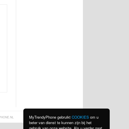
MyTrendyPhone gebruikt
COOKIES
om u
PHONE.NL
beter van dienst te kunnen zijn bij het
gebruik van onze website. Als u verder gaat