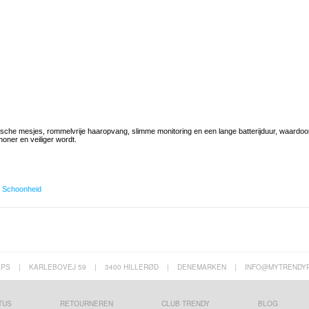
he mesjes, rommelvrije haaropvang, slimme monitoring en een lange batterijduur, waardoo
oner en veiliger wordt.
,
Schoonheid
APS
|
KARLEBOVEJ 59
|
3400 HILLERØD
|
DENEMARKEN
|
INFO@MYTRENDY
TUS
RETOURNEREN
CLUB TRENDY
BLOG