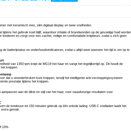
mer met keramisch mes, slim digitaal display en twee snelheden
jdens het gebruik koel blijft, waardoor irritatie of brandwonden op de gevoelige huid worde
 kinderen en zorgt voor een zachte, veilige en comfortabele knipbeurt, zodat u zich geen
ag de batterijstatus en onderhoudsindicatoren, zodat u altijd weet wanneer het tijd is om op te
urt
lheid van 1350 tpm knipt de MG19 het haar en vangt het tegelijkertijd op. Dit houdt de
 het knippen.
ontwerp
or dat u ononderbroken kunt knippen, terwijl het intelligente anti-verstoppingssysteem
ente prestatie tijdens het knippen.
aanpassen aan de dikte en stijl van het haar, voor nauwkeurige resultaten voor
C
vert de tondeuse tot 150 minuten gebruik op één enkele lading. USB-C snelladen laadt het
r extra gemak.
PM 10%