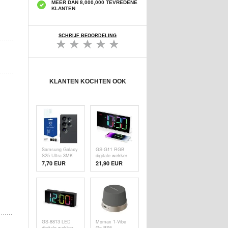
MEER DAN 8,000,000 TEVREDENE
KLANTEN
SCHRIJF BEOORDELING
KLANTEN KOCHTEN OOK
Samsung Galaxy
GS-G11 RGB
S25 Ultra 3MK
digitale wekker
Hybrid
met LED-display
7,70 EUR
21,90 EUR
Cameralensbeschermer
- wit
- 4 St.
GS-8813 LED
Momax 1-Vibe
digitale wekker
Go BS6