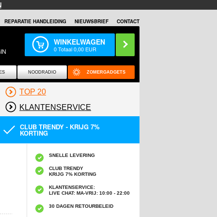
N
REPARATIE HANDLEIDING
NIEUWSBRIEF
CONTACT
WINKELWAGEN
0
Totaal
0,00
EUR
IN
ES
NOODRADIO
ZOMERGADGETS
TOP 20
KLANTENSERVICE
CLUB TRENDY - KRIJG 7%
KORTING
SNELLE LEVERING
CLUB TRENDY
KRIJG 7% KORTING
KLANTENSERVICE:
LIVE CHAT: MA-VRIJ: 10:00 - 22:00
30 DAGEN RETOURBELEID