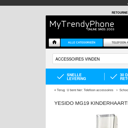
RETOURNE
ALLE CATEGORIEËN
TELEFOON 
SNELLE
30 
LEVERING
RET
«
Terug
U bent hier:
Telefoon accessoires
Schoo
YESIDO MG19 KINDERHAARTR