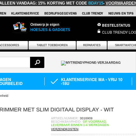
ALLEEN VANDAAG:
15% KORTING MET CODE
BDAY15
-
VOORWAARDE
REN
KLANTENSERVICE
BEDRIJFSGEGEVENS
CLUB TRENDY
NIEUWS EN TIPS
Ontwerp je eigen
BESTELSTATUS
HOESJES & GADGETS
CLUB TRENDY LOG
ACCESSOIRES
TABLET TOEBEHOREN
REPARATIES
SMARTWATCH
DAGEN
KLANTENSERVICE MA - VRIJ 10
OURBELEID
-18U
nheid
IMMER MET SLIM DIGITAAL DISPLAY - WIT
ARTIKELNUMMER:
3016909
BESCHIKBAARHEID:
OP VOORRAAD.
LEVERBAAR BINNEN 1-4 WERKDAGEN
VERZENDKOSTEN