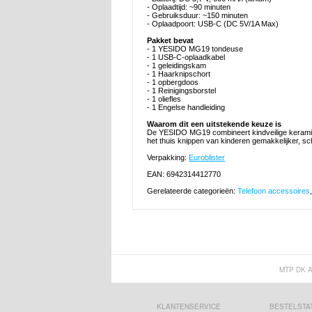
- Oplaadtijd: ~90 minuten
- Gebruiksduur: ~150 minuten
- Oplaadpoort: USB-C (DC 5V/1A Max)
Pakket bevat
- 1 YESIDO MG19 tondeuse
- 1 USB-C-oplaadkabel
- 1 geleidingskam
- 1 Haarknipschort
- 1 opbergdoos
- 1 Reinigingsborstel
- 1 oliefles
- 1 Engelse handleiding
Waarom dit een uitstekende keuze is
De YESIDO MG19 combineert kindveilige keramisc
het thuis knippen van kinderen gemakkelijker, sch
Verpakking:
Euroblister
EAN: 6942314412770
Gerelateerde categorieën:
Telefoon accessoires
MTP DK 
KLANTENSERVICE
BESTELSTA