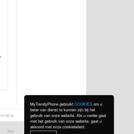
r
MyTrendyPhone gebruikt
COOKIES
om u
beter van dienst te kunnen zijn bij het
gebruik van onze website. Als u verder gaat
PHONE.NL
met het gebruik van onze website, gaat u
akkoord met onze cookiebeleid.
RSS
BEKIJK ALLE LANDEN