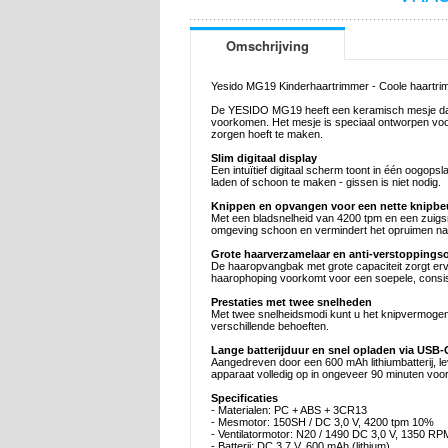
Omschrijving
Yesido MG19 Kinderhaartrimmer - Coole haartrim
De YESIDO MG19 heeft een keramisch mesje dat ti
voorkomen. Het mesje is speciaal ontworpen voor
zorgen hoeft te maken.
Slim digitaal display
Een intuïtief digitaal scherm toont in één oogopsl
laden of schoon te maken - gissen is niet nodig.
Knippen en opvangen voor een nette knipbe
Met een bladsnelheid van 4200 tpm en een zuigsne
omgeving schoon en vermindert het opruimen na
Grote haarverzamelaar en anti-verstoppings
De haaropvangbak met grote capaciteit zorgt ervo
haarophoping voorkomt voor een soepele, consist
Prestaties met twee snelheden
Met twee snelheidsmodi kunt u het knipvermogen 
verschillende behoeften.
Lange batterijduur en snel opladen via USB-
Aangedreven door een 600 mAh lithiumbatterij, le
apparaat volledig op in ongeveer 90 minuten voo
Specificaties
- Materialen: PC + ABS + 3CR13
- Mesmotor: 150SH / DC 3,0 V, 4200 tpm 10%
- Ventilatormotor: N20 / 1490 DC 3,0 V, 1350 R
- Batterij: DC 3,7 V, 600 mAh (lithium)