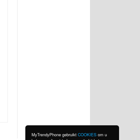
MyTrendyPhone gebruikt
COOKIES
om u