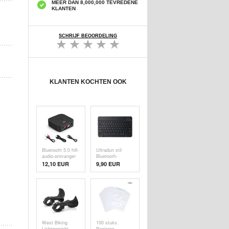
MEER DAN 8,000,000 TEVREDENE
KLANTEN
SCHRIJF BEOORDELING
KLANTEN KOCHTEN OOK
Bluetooth 5.0 hifi-
Ultradun stil
audio-ontvanger
Bluetooth-
met NFC WB11
toetsenbord voor
12,10
EUR
9,90
EUR
pc, tablet, iPad,
telefoon, tv -
zwart
West Biking
100 stuks.
Lichtgewicht
Papieren