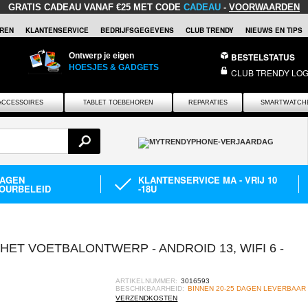
GRATIS CADEAU
VANAF €25 MET CODE
CADEAU
-
VOORWAARDEN
REN
KLANTENSERVICE
BEDRIJFSGEGEVENS
CLUB TRENDY
NIEUWS EN TIPS
Ontwerp je eigen
BESTELSTATUS
HOESJES & GADGETS
CLUB TRENDY LOG
ACCESSOIRES
TABLET TOEBEHOREN
REPARATIES
SMARTWATCH
DAGEN
KLANTENSERVICE MA - VRIJ 10
OURBELEID
-18U
HET VOETBALONTWERP - ANDROID 13, WIFI 6 -
ARTIKELNUMMER:
3016593
BESCHIKBAARHEID:
BINNEN 20-25 DAGEN LEVERBAAR
VERZENDKOSTEN