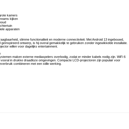
lgrote kamers
treams kijken
nhoud
chtertuin
iele apparaten
aagbaarheid, slimme functionaliteit en moderne connectiviteit. Met Android 13 ingebouwd,
eïnspireerd ontwerp, is hij overal gemakkelijk te gebruiken zonder ingewikkelde installatie.
ojector willen voor dagelijks entertainment.
s
stemen maken externe mediaspelers overbodig, zodat er minder kabels nodig zijn. WiFi 6
ng, vooral in drukke draadloze omgevingen. Compacte LCD-projectoren zijn populair voor
everbruik combineren met een stille werking.