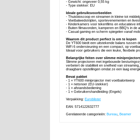
- Gewicht: ongeveer 0,55 kg
- Type stekker: EU
Ideale gebruiksvoorbeelden
- Thuisbioscoop en streamen in kleine tot midde
- Voetbalwedstrijden, sportevenementen en lives
- Kinderkamers voor tekenfilms en educatieve i
- Buiten filmavonden, kamperen en BBQ's in de a
- Casual gaming en scherm spiegelen vanaf mob
Waarom dit product perfect is om te kopen
De YT600 biedt een uitstekende balans tussen dr
WiFi 6 ondersteuning en een compact, op voetbal g
Ideaal voor gebruikers die een leuke, flexibele pr
Belangrijke feiten over slimme miniprojector
Slimme projectoren met ingebouwde besturingssy
verbetert de stabiliteit en snelheid van streami
draagbare opstellingen omdat ze een laag energi
Bevat pakket
- 1 × YT600 miniprojector met voetbalontwerp
- 1 × netsnoer (EU-stekker)
- 1 × afstandsbediening
- 1 × Gebruikershandleiding (Engels)
Verpakking:
Euroblister
EAN: 5714122632777
Gerelateerde categorieën:
Bureau
,
Beamer