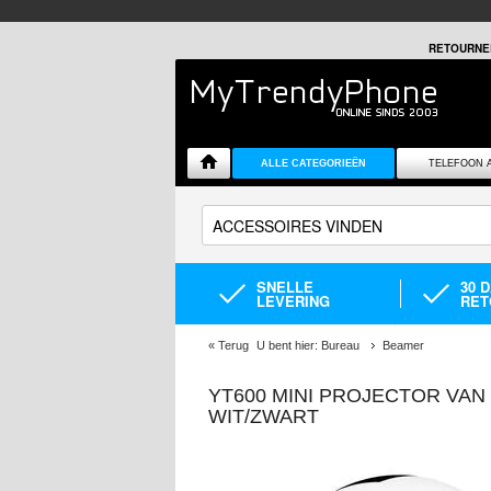
RETOURNE
ALLE CATEGORIEËN
TELEFOON 
SNELLE
30 
LEVERING
RET
«
Terug
U bent hier:
Bureau
Beamer
YT600 MINI PROJECTOR VAN 
WIT/ZWART