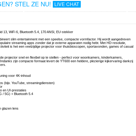
EN? STEL ZE NU!
LIVE CHAT
d 13, WiFi 6, Bluetooth 5.4, 170 ANSI, EU-stekker
ineert slim entertainment met een speelse, compacte vormfactor. Hij wordt aangedreven
populaire streaming apps zonder dat je externe apparaten nodig hebt. Met HD-resolutie,
viteit is het een veelzijdige projector voor thuisbioscopen, sportavonden, games of casual
de projector snel en flexibel op te stellen - perfect voor woonkamers, kinderkamers,
Ondanks zijn compacte formaat levert de YT600 een heldere, plezierige kijkervaring dankzij
ers.
euning voor 4K-inhoud
s (bijv. YouTube, streamingdiensten)
or
o en UI-prestaties
G / 5G) + Bluetooth 5.4
e glazen lens