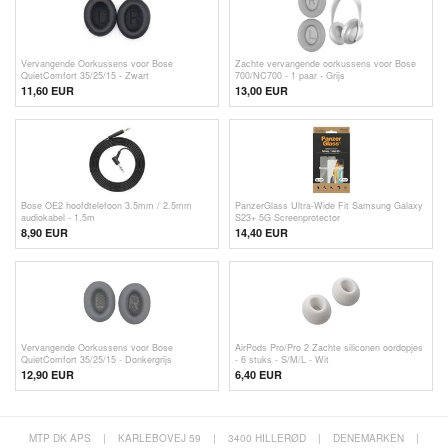
Vervangende Oorkussens voor Bose
Zachte vervangende oorkussens voor Bose
QuietComfort 35/25/15 - Zwart
700/NC700 - 1 paar - Grijs
11,60 EUR
13,00 EUR
Bose OE2 hoofdtelefoon 3.5mm / 2.5mm
PanzerGlass Ultra-Wide Fit Samsung Galaxy
audiokabel - 1.5m
S23+ 5G Screenprotector
8,90 EUR
14,40 EUR
Vervangende Oorkussens voor Bose
AirPods Pro/Pro 2 Zachte siliconen oordopjes
QuietComfort 35/25/15 - Donkergrijs
- 6 stuks - S/M/L - Wit
12,90 EUR
6,40 EUR
MTP DK APS
|
KARLEBOVEJ 59
|
3400 HILLERØD
|
DENEMARKEN
|