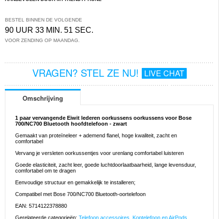
BESTEL BINNEN DE VOLGENDE
90 UUR 33 MIN. 50 SEC.
VOOR ZENDING OP MAANDAG.
VRAGEN? STEL ZE NU!
LIVE CHAT
Omschrijving
1 paar vervangende Eiwit lederen oorkussens oorkussens voor Bose
700/NC700 Bluetooth hoofdtelefoon - zwart
Gemaakt van proteïneleer + ademend flanel, hoge kwaliteit, zacht en
comfortabel
Vervang je versleten oorkussentjes voor urenlang comfortabel luisteren
Goede elasticiteit, zacht leer, goede luchtdoorlaatbaarheid, lange levensduur,
comfortabel om te dragen
Eenvoudige structuur en gemakkelijk te installeren;
Compatibel met Bose 700/NC700 Bluetooth-oortelefoon
EAN: 5714122378880
Gerelateerde categorieën:
Telefoon accessoires
,
Koptelefoon en AirPods