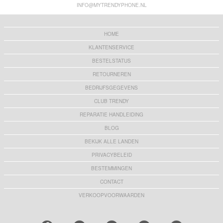
INFO@MYTRENDYPHONE.NL
HOME
KLANTENSERVICE
BESTELSTATUS
RETOURNEREN
BEDRIJFSGEGEVENS
CLUB TRENDY
REPARATIE HANDLEIDING
BLOG
BEKIJK ALLE LANDEN
PRIVACYBELEID
BESTEMMINGEN
CONTACT
VERKOOPVOORWAARDEN