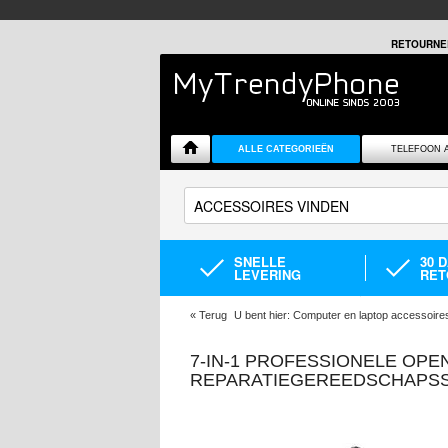
RETOURNE
ALLE CATEGORIEËN
TELEFOON 
SNELLE
30 
LEVERING
RET
«
Terug
U bent hier:
Computer en laptop accessoire
7-IN-1 PROFESSIONELE OP
REPARATIEGEREEDSCHAPS