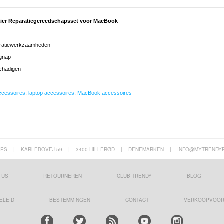
aier Reparatiegereedschapsset voor MacBook
aratiewerkzaamheden
ignap
schadigen
ccessoires
,
laptop accessoires
,
MacBook accessoires
APS
|
KARLEBOVEJ 59
|
3400 HILLERØD
|
DENEMARKEN
|
INFO@MYTRENDY
TUS
RETOURNEREN
CLUB TRENDY
BLOG
ELEID
BESTEMMINGEN
CONTACT
VERKOOPVOO