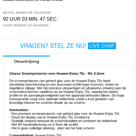
BESTEL BINNEN DE VOLGENDE
92 UUR 03 MIN. 47 SEC.
VOOR ZENDING OP MAANDAG.
VRAGEN? STEL ZE NU!
LIVE CHAT
Omschrijving
Glazen Screenprotector voor Huawei Enjoy 70z - 9H, 0.3mm
De screenprotector van gehard glas voor de Huawei Enjoy 70z biedt
eersteklas bescherming en een duurzaam schild tegen krassen, stoten en
dagelijkse slijtage. Met zijn precieze uitsparingen en ultradunne ontwerp past de
schermbeschermer naadloos op uw Huawei Enjoy 70z, waarbij het slanke
profiel en de aanraakgevoeligheid van het apparaat behouden blijven. De hoge
transparantie zorgt voor optimale helderheid, zodat u kunt genieten van
levendige kleuren en scherpe details op uw scherm.
Kenmerken:
- Een premium screenprotector van gehard glas voor de Huawei Enjoy 70z
- Houd het display van je Huawei Enjoy 70z schadevrij
- Duidelijk ontwerp behoudt de schermkwaliteit en verbetert de helderheid
- Met 9H hardheidsniveau en 0.3mm dik profiel
- Het is geen volledige dekking - dekt niet het hele scherm
Compatibiliteit:
Huawei Enjoy 70z