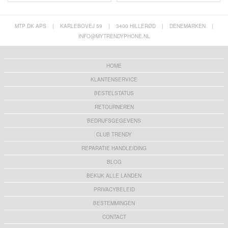
MTP DK APS
|
KARLEBOVEJ 59
|
3400 HILLERØD
|
DENEMARKEN
|
INFO@MYTRENDYPHONE.NL
HOME
KLANTENSERVICE
BESTELSTATUS
RETOURNEREN
BEDRIJFSGEGEVENS
CLUB TRENDY
REPARATIE HANDLEIDING
BLOG
BEKIJK ALLE LANDEN
PRIVACYBELEID
BESTEMMINGEN
CONTACT