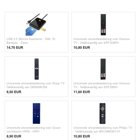
USB 2.0 Slimme Kaartlezer - SIM, ID,
Universele afstandsbediening voor Hisense
Bankpas - Zwart
TV - Gelijkwaardig aan ERF3G80H
14,70
EUR
10,80 EUR
Universele afstandsbediening voor Sharp TV -
Universele afstandsbediening voor Hisense
Gelijkwaardig aan GB345WJSA
TV - Gelijkwaardig aan ERF3I80H
8,50
EUR
11,60 EUR
Universele afstandsbediening voor Dyson
Universele afstandsbediening voor Philips TV
ventilatoren HP00 / HP01
- Gelijkwaardig aan BRC0884301/01
8,90 EUR
10,80 EUR