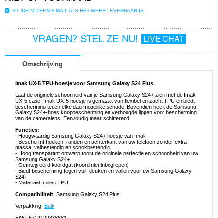
STUUR MIJ EEN E-MAIL ALS HET WEER LEVERBAAR IS.
VRAGEN? STEL ZE NU!
LIVE CHAT
Omschrijving
Imak UX-5 TPU-hoesje voor Samsung Galaxy S24 Plus
Laat de originele schoonheid van je Samsung Galaxy S24+ zien met de Imak
UX-5 case! Imak UX-5 hoesje is gemaakt van flexibel en zacht TPU en biedt
bescherming tegen elke dag mogelijke schade. Bovendien heeft de Samsung
Galaxy S24+-hoes knopbescherming en verhoogde lippen voor bescherming
van de cameralens. Eenvoudig maar schitterend!
Functies:
- Hoogwaardig Samsung Galaxy S24+ hoesje van Imak
- Beschermt hoeken, randen en achterkant van uw telefoon zonder extra
massa, valbestendig en schokbestendig
- Hoog transparant ontwerp toont de originele perfectie en schoonheid van uw
Samsung Galaxy S24+
- Geïntegreerd koordgat (koord niet inbegrepen)
- Biedt bescherming tegen vuil, deuken en vallen voor uw Samsung Galaxy
S24+
- Materiaal: milieu TPU
Compatibiliteit:
Samsung Galaxy S24 Plus
Verpakking:
Bulk
EAN: 5714122388681