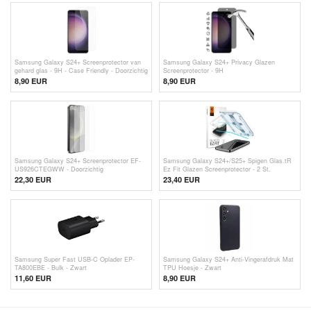
Samsung Galaxy S24+ Screenprotector van
Samsung Galaxy S24+ Privacy Glazen
gehard glas - 9H - Case Friendly - Doorzichtig
Screenprotector - 9H
8,90 EUR
8,90 EUR
Samsung Galaxy S24+ Screenprotector EF-
Samsung Galaxy S24+/S25+ Spigen Glas.tR
US926CTEGWW - Doorzichtig
Ez Fit Glazen Screenprotector - 2 St.
22,30 EUR
23,40 EUR
Samsung Super Fast USB-C Oplader EP-
Samsung Galaxy S24+ Anti-Vingerafdruk Mat
TA800EBE - Bulk - Zwart
TPU Hoesje - Zwart
11,60
EUR
8,90 EUR