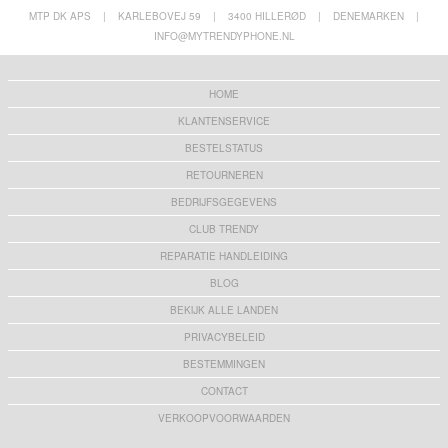
MTP DK APS
|
KARLEBOVEJ 59
|
3400 HILLERØD
|
DENEMARKEN
|
INFO@MYTRENDYPHONE.NL
HOME
KLANTENSERVICE
BESTELSTATUS
RETOURNEREN
BEDRIJFSGEGEVENS
CLUB TRENDY
REPARATIE HANDLEIDING
BLOG
BEKIJK ALLE LANDEN
PRIVACYBELEID
BESTEMMINGEN
CONTACT
VERKOOPVOORWAARDEN