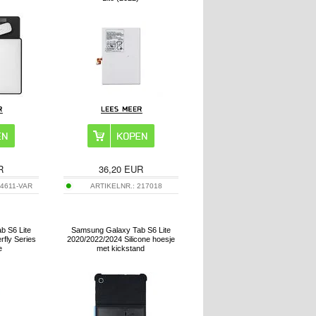
R
36,20
EUR
4611-VAR
ARTIKELNR.:
217018
b S6 Lite
Samsung Galaxy Tab S6 Lite
rfly Series
2020/2022/2024 Silicone hoesje
e
met kickstand