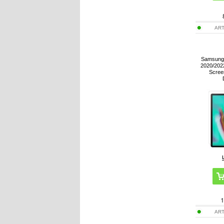
ART
Samsung 
2020/202
Screen
1
ART