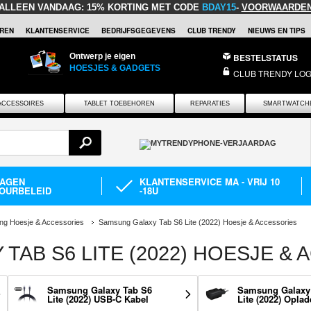
ALLEEN VANDAAG:
15% KORTING MET CODE
BDAY15
-
VOORWAARDE
REN
KLANTENSERVICE
BEDRIJFSGEGEVENS
CLUB TRENDY
NIEUWS EN TIPS
Ontwerp je eigen
BESTELSTATUS
HOESJES & GADGETS
CLUB TRENDY LOG
ACCESSOIRES
TABLET TOEBEHOREN
REPARATIES
SMARTWATCH
DAGEN
KLANTENSERVICE MA - VRIJ 10
OURBELEID
-18U
g Hoesje & Accessories
Samsung Galaxy Tab S6 Lite (2022) Hoesje & Accessories
TAB S6 LITE (2022) HOESJE &
Samsung Galaxy Tab S6
Samsung Galaxy
Lite (2022) USB-C Kabel
Lite (2022) Oplad