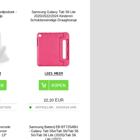
lijstdoek -
Samsung Galaxy Tab S6 Lite
ijs
2020/2022/2024 Kinderen
Schokbestendige Draaghoesje
R
22,20
EUR
007809
ARTIKELNR.:
4005628-VAR
iversele
Samsung Batterij EB-BT725ABU
voor
- Galaxy Tab S5e/Tab S6/Tab S6
- 13"
5G/Tab S6 Lite (2020)/Tab S6
Lite (2022)