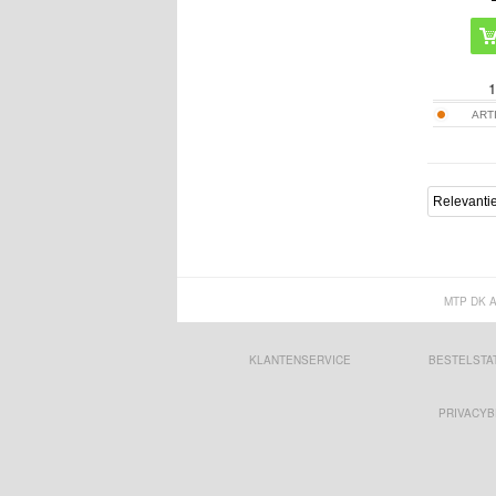
1
ART
MTP DK 
KLANTENSERVICE
BESTELSTA
PRIVACYB