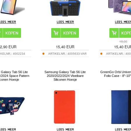
18,00
2,90
EUR
15,40
EUR
15,40
EU
IKELNR.:
4002234
ARTIKELNR.:
4005633-VAR
ARTIKELNR.:
400
Galaxy Tab S6 Lite
Samsung Galaxy Tab S6 Lite
GreenGo Orbi Univers
/2024 Space Pattern
2020/2022/2024 Vloeibare
Folio Case - 8"-10"
iconen Hoesje
Siliconen Hoesje