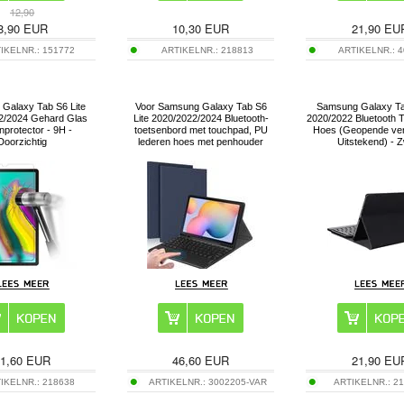
12,90
8,90
EUR
10,30
EUR
21,90
EU
IKELNR.:
151772
ARTIKELNR.:
218813
ARTIKELNR.:
4
Galaxy Tab S6 Lite
Voor Samsung Galaxy Tab S6
Samsung Galaxy Ta
2/2024 Gehard Glas
Lite 2020/2022/2024 Bluetooth-
2020/2022 Bluetooth 
protector - 9H -
toetsenbord met touchpad, PU
Hoes (Geopende ver
Doorzichtig
lederen hoes met penhouder
Uitstekend) - 
1,60
EUR
46,60
EUR
21,90
EU
IKELNR.:
218638
ARTIKELNR.:
3002205-VAR
ARTIKELNR.:
2