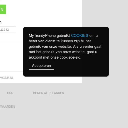
R
111542
MyTrendyPhone gebruikt
COOKIES
om u
beter van dienst te kunnen zijn bij het
gebruik van onze website. Als u verder gaat
met het gebruik van onze website, gaat u
akkoord met onze cookiebeleid.
Accepteren
PHONE.NL
RSS
BEKIJK ALLE LANDEN
RWAARDEN