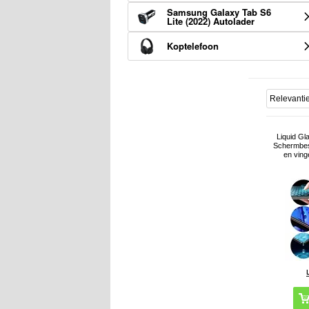
Samsung Galaxy Tab S6
Lite (2022) Autolader
Koptelefoon
Liquid Gl
Schermbes
en ving