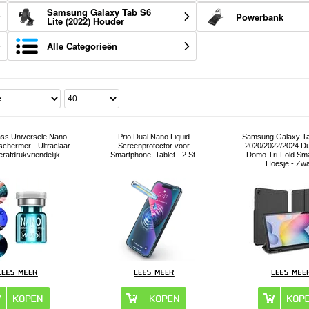
Samsung Galaxy Tab S6
Powerbank
Lite (2022) Houder
Alle Categorieën
ass Universele Nano
Prio Dual Nano Liquid
Samsung Galaxy Ta
chermer - Ultraclaar
Screenprotector voor
2020/2022/2024 D
erafdrukvriendelijk
Smartphone, Tablet - 2 St.
Domo Tri-Fold Sma
Hoesje - Zwa