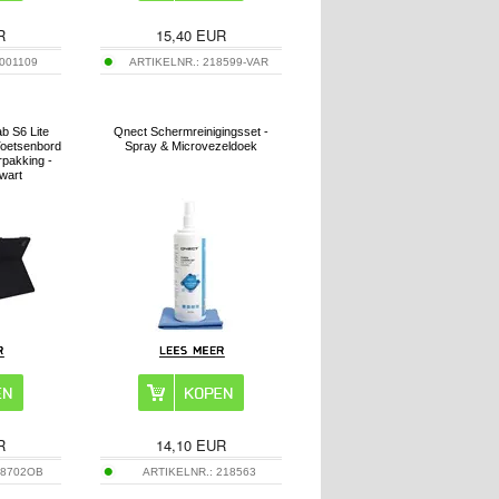
R
15,40
EUR
001109
ARTIKELNR.:
218599-VAR
b S6 Lite
Qnect Schermreinigingsset -
Toetsenbord
Spray & Microvezeldoek
pakking -
Zwart
R
14,10
EUR
18702OB
ARTIKELNR.:
218563