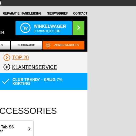
N
REPARATIE HANDLEIDING
NIEUWSBRIEF
CONTACT
WINKELWAGEN
0
Totaal
0,00
EUR
IN
ES
NOODRADIO
ZOMERGADGETS
TOP 20
KLANTENSERVICE
CLUB TRENDY - KRIJG 7%
KORTING
 ACCESSORIES
 Tab S6
er