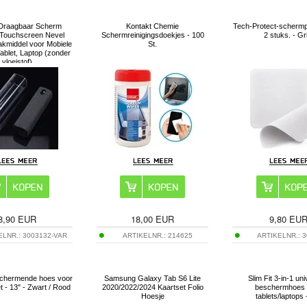
Draagbaar Scherm
Kontakt Chemie
Tech-Protect-schermpo
 Touchscreen Nevel
Schermreinigingsdoekjes - 100
2 stuks. - Gr
middel voor Mobiele
St.
Tablet, Laptop (zonder
vloeistof)
8,90
EUR
18,00
EUR
9,80
EU
ELNR.:
3003132-VAR
ARTIKELNR.:
214625
ARTIKELNR.:
3
chermende hoes voor
Samsung Galaxy Tab S6 Lite
Slim Fit 3-in-1 un
et - 13" - Zwart / Rood
2020/2022/2024 Kaartset Folio
beschermhoes 
Hoesje
tablets/laptops 