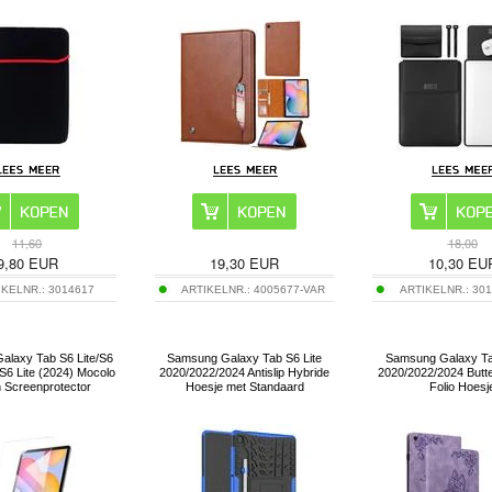
11,60
18,00
9,80
EUR
19,30
EUR
10,30
EU
IKELNR.:
3014617
ARTIKELNR.:
4005677-VAR
ARTIKELNR.:
301
alaxy Tab S6 Lite/S6
Samsung Galaxy Tab S6 Lite
Samsung Galaxy Ta
/S6 Lite (2024) Mocolo
2020/2022/2024 Antislip Hybride
2020/2022/2024 Butte
 Screenprotector
Hoesje met Standaard
Folio Hoesj