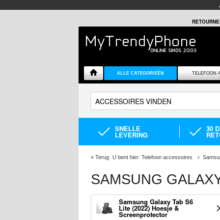
RETOURNE
ALLE CATEGORIEËN
TELEFOON 
SNELLE
30 
LEVERING
RET
«
Terug
U bent hier:
Telefoon accessoires
Samsun
SAMSUNG GALAXY 
Samsung Galaxy Tab S6
Lite (2022) Hoesje &
Screenprotector