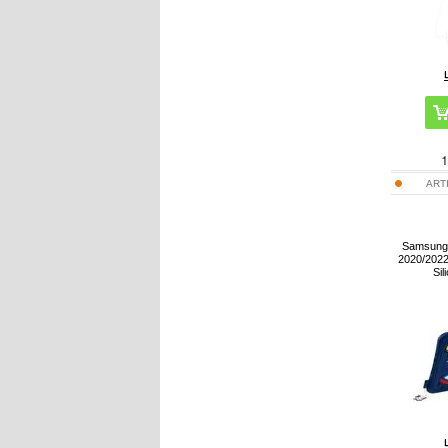
1
ART
Samsung 
2020/2022
Sil