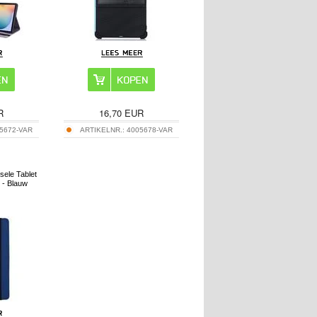
R
16,70
EUR
5672-VAR
ARTIKELNR.:
4005678-VAR
ele Tablet
 - Blauw