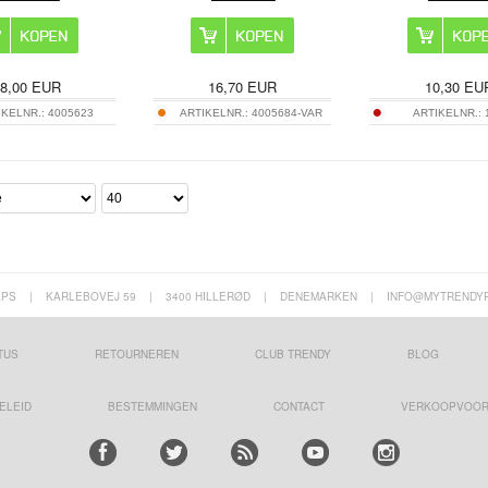
8,00
EUR
16,70
EUR
10,30
EU
IKELNR.:
4005623
ARTIKELNR.:
4005684-VAR
ARTIKELNR.:
APS
|
KARLEBOVEJ 59
|
3400 HILLERØD
|
DENEMARKEN
|
INFO@MYTRENDY
TUS
RETOURNEREN
CLUB TRENDY
BLOG
ELEID
BESTEMMINGEN
CONTACT
VERKOOPVOO