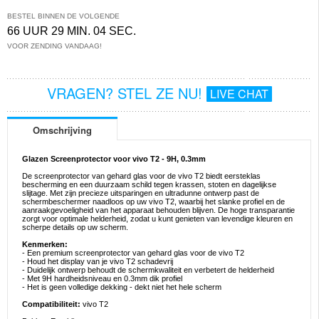
BESTEL BINNEN DE VOLGENDE
66 UUR 29 MIN. 04 SEC.
VOOR ZENDING VANDAAG!
VRAGEN? STEL ZE NU!
LIVE CHAT
Omschrijving
Glazen Screenprotector voor vivo T2 - 9H, 0.3mm
De screenprotector van gehard glas voor de vivo T2 biedt eersteklas
bescherming en een duurzaam schild tegen krassen, stoten en dagelijkse
slijtage. Met zijn precieze uitsparingen en ultradunne ontwerp past de
schermbeschermer naadloos op uw vivo T2, waarbij het slanke profiel en de
aanraakgevoeligheid van het apparaat behouden blijven. De hoge transparantie
zorgt voor optimale helderheid, zodat u kunt genieten van levendige kleuren en
scherpe details op uw scherm.
Kenmerken:
- Een premium screenprotector van gehard glas voor de vivo T2
- Houd het display van je vivo T2 schadevrij
- Duidelijk ontwerp behoudt de schermkwaliteit en verbetert de helderheid
- Met 9H hardheidsniveau en 0.3mm dik profiel
- Het is geen volledige dekking - dekt niet het hele scherm
Compatibiliteit:
vivo T2