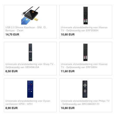
USB 2.0 Slimme Kaartlezer - SIM, ID,
Universele afstandsbediening voor Hisense
Bankpas - Zwart
TV - Gelijkwaardig aan ERF3G80H
14,70
EUR
10,80 EUR
Universele afstandsbediening voor Sharp TV -
Universele afstandsbediening voor Hisense
Gelijkwaardig aan GB345WJSA
TV - Gelijkwaardig aan ERF3I80H
8,50
EUR
11,60 EUR
Universele afstandsbediening voor Dyson
Universele afstandsbediening voor Philips TV
ventilatoren HP00 / HP01
- Gelijkwaardig aan BRC0884301/01
8,90 EUR
10,80 EUR