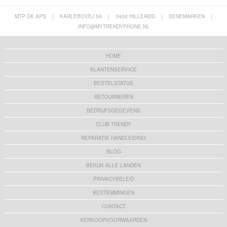
MTP DK APS
|
KARLEBOVEJ 59
|
3400 HILLERØD
|
DENEMARKEN
|
INFO@MYTRENDYPHONE.NL
HOME
KLANTENSERVICE
BESTELSTATUS
RETOURNEREN
BEDRIJFSGEGEVENS
CLUB TRENDY
REPARATIE HANDLEIDING
BLOG
BEKIJK ALLE LANDEN
PRIVACYBELEID
BESTEMMINGEN
CONTACT
VERKOOPVOORWAARDEN