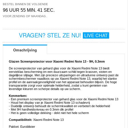
BESTEL BINNEN DE VOLGENDE
96 UUR 55 MIN. 41 SEC.
VOOR ZENDING OP MAANDAG.
VRAGEN? STEL ZE NU!
LIVE CHAT
Omschrijving
Glazen Screenprotector voor Xiaomi Redmi Note 13 - 9H, 0.3mm
De screenprotector van gehard glas voor de Xiaomi Redmi Note 13 biedt
eersteklas bescherming en een duurzaam schild tegen krassen, stoten en
dagelijkse slijtage. Met zijn precieze uitsparingen en ultradunne ontwerp past de
schermbeschermer naadloos op uw Xiaomi Redmi Note 13, waarbij het slanke
profiel en de aanraakgevoeligheid van het apparaat behouden blijven. De hoge
transparantie zorgt voor optimale helderheid, zodat u kunt genieten van
levendige kleuren en scherpe details op uw scherm.
Kenmerken:
- Een premium screenprotector van gehard glas voor de Xiaomi Redmi Note 13
- Houd het display van je Xiaomi Redmi Note 13 schadevrij
- Duidelijk ontwerp behoudt de schermkwaliteit en verbetert de helderheid
- Met 9H hardheidsniveau en 0.3mm dik profiel
- Het is geen volledige dekking - dekt niet het hele scherm
Compatibiliteit:
Xiaomi Redmi Note 13
Pakket: Euroblister