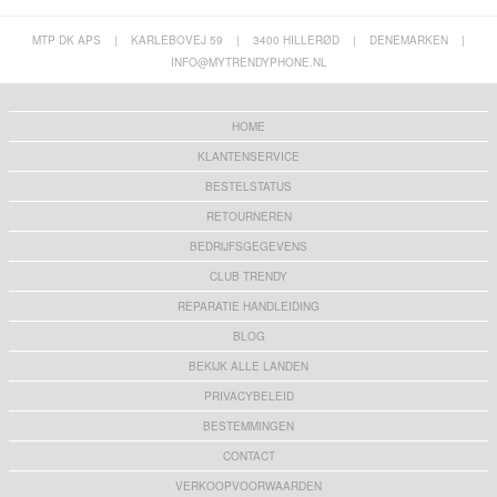
MTP DK APS
|
KARLEBOVEJ 59
|
3400 HILLERØD
|
DENEMARKEN
|
INFO@MYTRENDYPHONE.NL
HOME
KLANTENSERVICE
BESTELSTATUS
RETOURNEREN
BEDRIJFSGEGEVENS
CLUB TRENDY
REPARATIE HANDLEIDING
BLOG
BEKIJK ALLE LANDEN
PRIVACYBELEID
BESTEMMINGEN
CONTACT
VERKOOPVOORWAARDEN