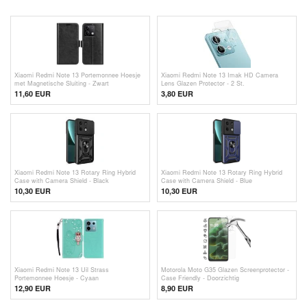
Xiaomi Redmi Note 13 Portemonnee Hoesje
Xiaomi Redmi Note 13 Imak HD Camera
met Magnetische Sluiting - Zwart
Lens Glazen Protector - 2 St.
11,60 EUR
3,80
EUR
Xiaomi Redmi Note 13 Rotary Ring Hybrid
Xiaomi Redmi Note 13 Rotary Ring Hybrid
Case with Camera Shield - Black
Case with Camera Shield - Blue
10,30 EUR
10,30 EUR
Xiaomi Redmi Note 13 Uil Strass
Motorola Moto G35 Glazen Screenprotector -
Portemonnee Hoesje - Cyaan
Case Friendly - Doorzichtig
12,90 EUR
8,90 EUR