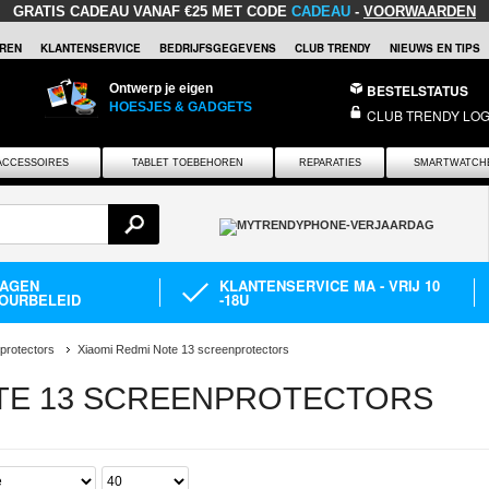
GRATIS CADEAU
VANAF €25 MET CODE
CADEAU
-
VOORWAARDEN
REN
KLANTENSERVICE
BEDRIJFSGEGEVENS
CLUB TRENDY
NIEUWS EN TIPS
Ontwerp je eigen
BESTELSTATUS
HOESJES & GADGETS
CLUB TRENDY LOG
ACCESSOIRES
TABLET TOEBEHOREN
REPARATIES
SMARTWATCH
DAGEN
KLANTENSERVICE MA - VRIJ 10
OURBELEID
-18U
protectors
Xiaomi Redmi Note 13 screenprotectors
OTE 13 SCREENPROTECTORS