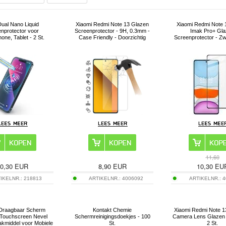
Dual Nano Liquid
Xiaomi Redmi Note 13 Glazen
Xiaomi Redmi Note 
nprotector voor
Screenprotector - 9H, 0.3mm -
Imak Pro+ Gl
one, Tablet - 2 St.
Case Friendly - Doorzichtig
Screenprotector - Z
11,60
0,30
EUR
8,90
EUR
10,30
EU
IKELNR.:
218813
ARTIKELNR.:
4006092
ARTIKELNR.:
4
Draagbaar Scherm
Kontakt Chemie
Xiaomi Redmi Note 
 Touchscreen Nevel
Schermreinigingsdoekjes - 100
Camera Lens Glazen P
middel voor Mobiele
St.
2 St.