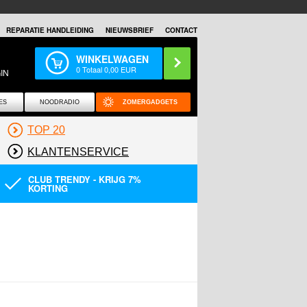
REPARATIE HANDLEIDING
NIEUWSBRIEF
CONTACT
WINKELWAGEN
0
Totaal
0,00
EUR
IN
ES
NOODRADIO
ZOMERGADGETS
TOP 20
KLANTENSERVICE
CLUB TRENDY - KRIJG 7%
KORTING