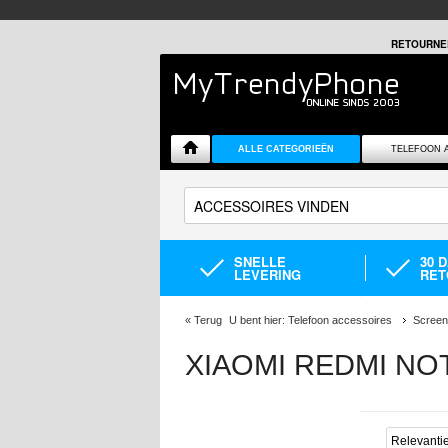
RETOURNE
ALLE CATEGORIEËN
TELEFOON 
SNELLE
30 
LEVERING
RET
«
Terug
U bent hier:
Telefoon accessoires
Screen
XIAOMI REDMI N