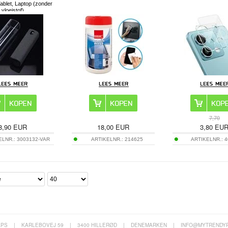
Tablet, Laptop (zonder
vloeistof)
7,70
8,90
EUR
18,00
EUR
3,80
EU
ELNR.:
3003132-VAR
ARTIKELNR.:
214625
ARTIKELNR.:
4
APS
|
KARLEBOVEJ 59
|
3400 HILLERØD
|
DENEMARKEN
|
INFO@MYTRENDY