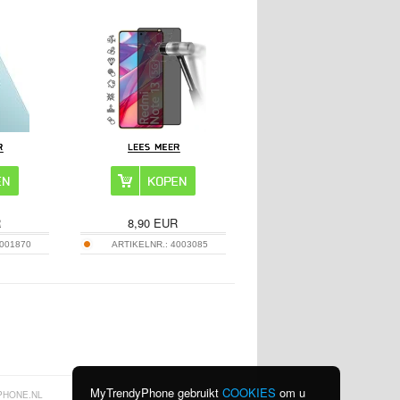
R
8,90
EUR
001870
ARTIKELNR.:
4003085
MyTrendyPhone gebruikt
COOKIES
om u
PHONE.NL