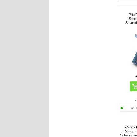
Prio 
Scree
Smartph
1
ART
FA-007 
Reiniger
Schoonmaak