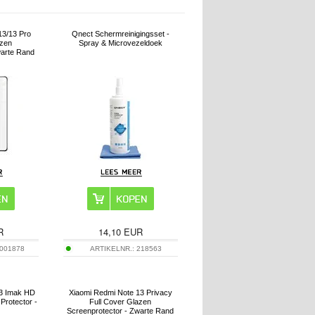
13/13 Pro
Qnect Schermreinigingsset -
azen
Spray & Microvezeldoek
warte Rand
R
14,10
EUR
001878
ARTIKELNR.:
218563
13 Imak HD
Xiaomi Redmi Note 13 Privacy
rotector -
Full Cover Glazen
Screenprotector - Zwarte Rand